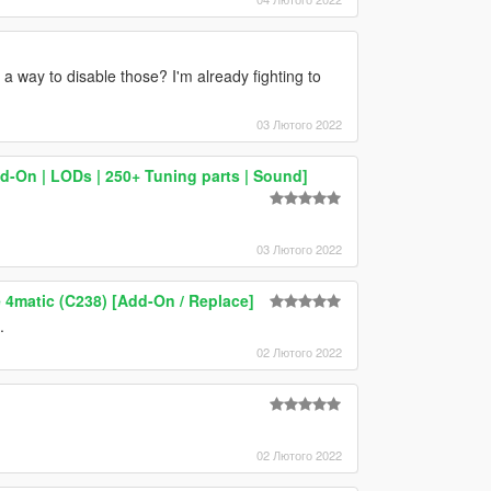
e a way to disable those? I'm already fighting to
03 Лютого 2022
d-On | LODs | 250+ Tuning parts | Sound]
03 Лютого 2022
4matic (C238) [Add-On / Replace]
.
02 Лютого 2022
02 Лютого 2022