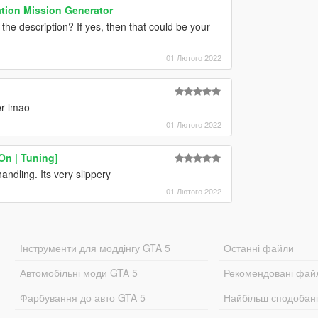
ion Mission Generator
the description? If yes, then that could be your
01 Лютого 2022
er lmao
01 Лютого 2022
n | Tuning]
andling. Its very slippery
01 Лютого 2022
Інструменти для моддінгу GTA 5
Останні файли
Автомобільні моди GTA 5
Рекомендовані фай
Фарбування до авто GTA 5
Найбільш сподобан