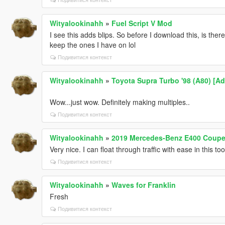
Wityalookinahh
»
Fuel Script V Mod
I see this adds blips. So before I download this, is ther
keep the ones I have on lol
Подивитися контекст
Wityalookinahh
»
Toyota Supra Turbo '98 (A80) [Ad
Wow...just wow. Definitely making multiples..
Подивитися контекст
Wityalookinahh
»
2019 Mercedes-Benz E400 Coupe 
Very nice. I can float through traffic with ease in this too
Подивитися контекст
Wityalookinahh
»
Waves for Franklin
Fresh
Подивитися контекст