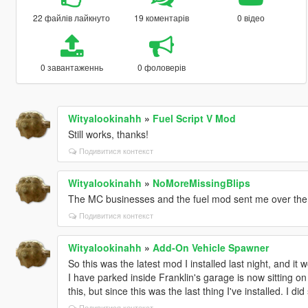
22 файлів лайкнуто
19 коментарів
0 відео
0 завантаженнь
0 фоловерів
Wityalookinahh
»
Fuel Script V Mod
Still works, thanks!
Подивитися контекст
Wityalookinahh
»
NoMoreMissingBlips
The MC businesses and the fuel mod sent me over the li
Подивитися контекст
Wityalookinahh
»
Add-On Vehicle Spawner
So this was the latest mod I installed last night, and it
I have parked inside Franklin's garage is now sitting on 
this, but since this was the last thing I've installed. I d
Подивитися контекст