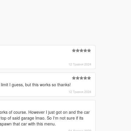
12 Травня 2024
mit I guess, but this works so thanks!
12 Травня 2024
 works of course. However I just got on and the car
top of said garage lmao. So I'm not sure if its
id spawn that car with this menu.
04 Лютого 2022