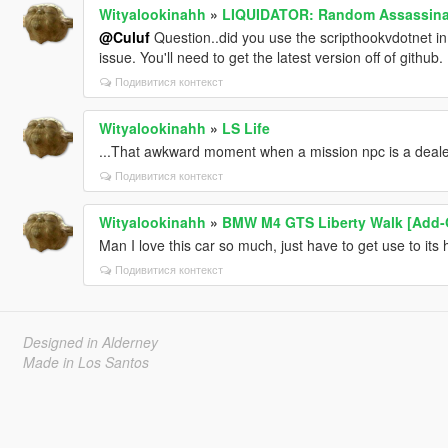
Wityalookinahh
»
LIQUIDATOR: Random Assassinat
@Culuf
Question..did you use the scripthookvdotnet in 
issue. You'll need to get the latest version off of github.
Подивитися контекст
Wityalookinahh
»
LS Life
...That awkward moment when a mission npc is a deal
Подивитися контекст
Wityalookinahh
»
BMW M4 GTS Liberty Walk [Add-O
Man I love this car so much, just have to get use to its h
Подивитися контекст
Designed in Alderney
Made in Los Santos