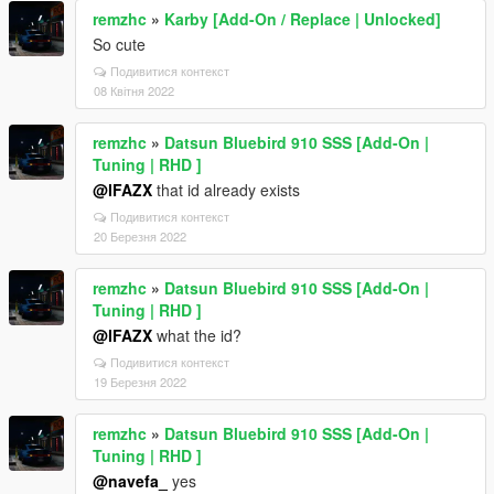
remzhc
»
Karby [Add-On / Replace | Unlocked]
So cute
Подивитися контекст
08 Квітня 2022
remzhc
»
Datsun Bluebird 910 SSS [Add-On |
Tuning | RHD ]
@lFAZX
that id already exists
Подивитися контекст
20 Березня 2022
remzhc
»
Datsun Bluebird 910 SSS [Add-On |
Tuning | RHD ]
@lFAZX
what the id?
Подивитися контекст
19 Березня 2022
remzhc
»
Datsun Bluebird 910 SSS [Add-On |
Tuning | RHD ]
@navefa_
yes