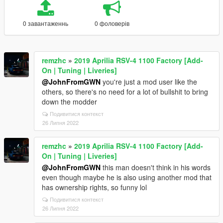
0 завантаженнь
0 фоловерів
remzhc
»
2019 Aprilia RSV-4 1100 Factory [Add-
On | Tuning | Liveries]
@JohnFromGWN
you're just a mod user like the
others, so there's no need for a lot of bullshit to bring
down the modder
Подивитися контекст
26 Липня 2022
remzhc
»
2019 Aprilia RSV-4 1100 Factory [Add-
On | Tuning | Liveries]
@JohnFromGWN
this man doesn't think in his words
even though maybe he is also using another mod that
has ownership rights, so funny lol
Подивитися контекст
26 Липня 2022