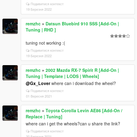
Подивитися контекст
19 Березня 2022
remzhc
»
Datsun Bluebird 910 SSS [Add-On |
Tuning | RHD ]
tuning not working :(
Подивитися контекст
19 Березня 2022
remzhc
»
2002 Mazda RX-7 Spirit R [Add-On |
Tuning | Template | LODS | Wheels]
@Gx_Lover
where can i download the wheel?
Подивитися контекст
01 Вересня 2021
remzhc
»
Toyota Corolla Levin AE86 [Add-On /
Replace | Tuning]
where can i get the wheels?can u share the link?
Подивитися контекст
20 Березня 2021