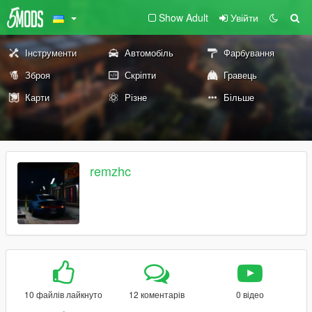
Show Adult
Увійти
Інструменти
Автомобіль
Фарбування
Зброя
Скріпти
Гравець
Карти
Різне
Більше
remzhc
10 файлів лайкнуто
12 коментарів
0 відео