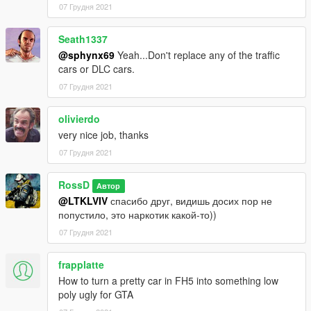
07 Грудня 2021
Seath1337
@sphynx69
Yeah...Don't replace any of the traffic
cars or DLC cars.
07 Грудня 2021
olivierdo
very nice job, thanks
07 Грудня 2021
RossD
Автор
@LTKLVIV
спасибо друг, видишь досих пор не
попустило, это наркотик какой-то))
07 Грудня 2021
frapplatte
How to turn a pretty car in FH5 into something low
poly ugly for GTA