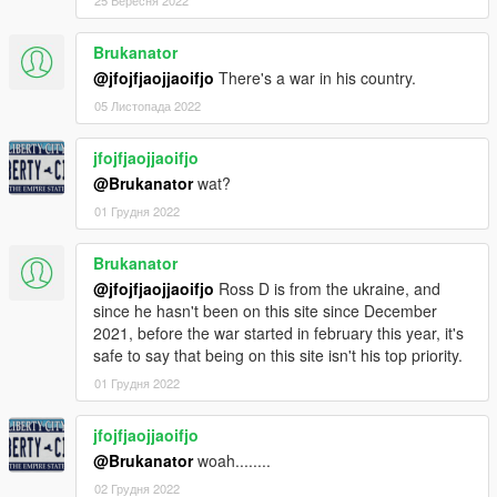
25 Вересня 2022
Brukanator
@jfojfjaojjaoifjo
There's a war in his country.
05 Листопада 2022
jfojfjaojjaoifjo
@Brukanator
wat?
01 Грудня 2022
Brukanator
@jfojfjaojjaoifjo
Ross D is from the ukraine, and
since he hasn't been on this site since December
2021, before the war started in february this year, it's
safe to say that being on this site isn't his top priority.
01 Грудня 2022
jfojfjaojjaoifjo
@Brukanator
woah........
02 Грудня 2022