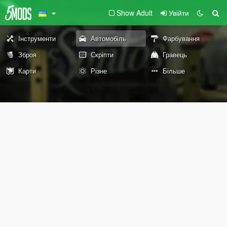
Show Adult
Увійти
Інструменти
Автомобіль
Фарбування
Зброя
Скріпти
Гравець
Карти
Різне
Більше