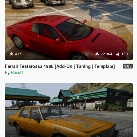
4.29
22 864
169
Ferrari Testarossa 1986 [Add-On | Tuning | Template]
1.05
By
RossD