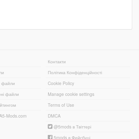
Контакти
ли
Політика Конфіденційності
і файли
Cookie Policy
ені файли
Manage cookie settings
ейтингом
Terms of Use
TA5-Mods.com
DMCA
@5mods в Твіттері
5mods в Фейсбуці