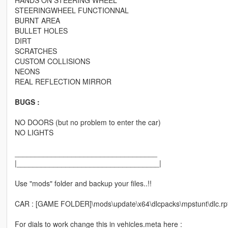
STEERINGWHEEL FUNCTIONNAL
BURNT AREA
BULLET HOLES
DIRT
SCRATCHES
CUSTOM COLLISIONS
NEONS
REAL REFLECTION MIRROR
BUGS :
NO DOORS (but no problem to enter the car)
NO LIGHTS
___________________________________
|___________________________________|
Use "mods" folder and backup your files..!!
CAR : [GAME FOLDER]\mods\update\x64\dlcpacks\mpstunt\dlc.rpf\x
For dials to work change this in vehicles.meta here :