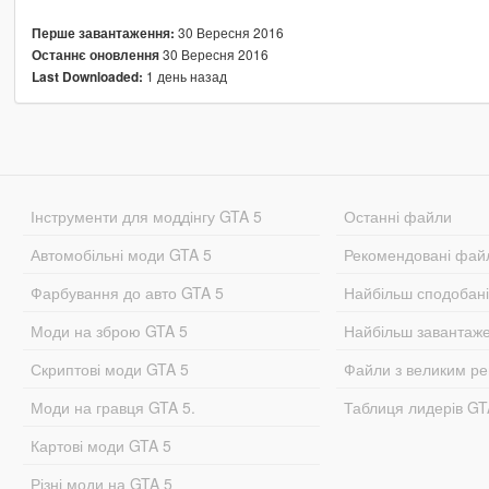
30 Вересня 2016
Перше завантаження:
30 Вересня 2016
Останнє оновлення
1 день назад
Last Downloaded:
Інструменти для моддінгу GTA 5
Останні файли
Автомобільні моди GTA 5
Рекомендовані фай
Фарбування до авто GTA 5
Найбільш сподобан
Моди на зброю GTA 5
Найбільш завантаж
Скриптові моди GTA 5
Файли з великим р
Моди на гравця GTA 5.
Таблиця лидерів G
Картові моди GTA 5
Різні моди на GTA 5