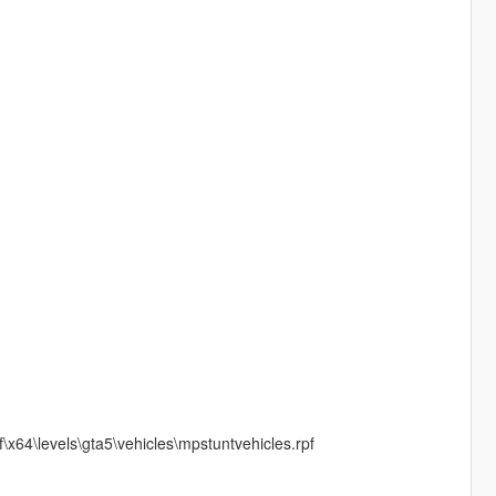
64\levels\gta5\vehicles\mpstuntvehicles.rpf