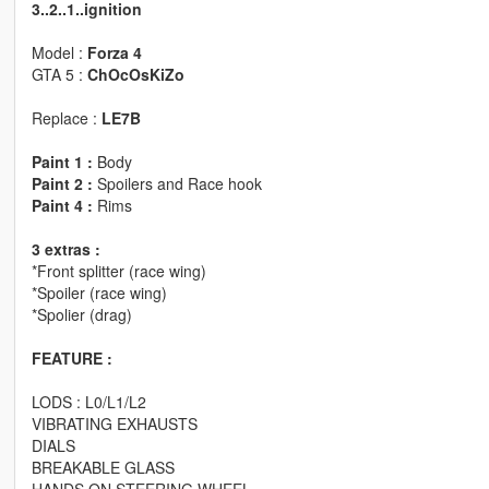
3..2..1..ignition
Model :
Forza 4
GTA 5 :
ChOcOsKiZo
Replace :
LE7B
Paint 1 :
Body
Paint 2 :
Spoilers and Race hook
Paint 4 :
Rims
3 extras :
*Front splitter (race wing)
*Spoiler (race wing)
*Spolier (drag)
FEATURE :
LODS : L0/L1/L2
VIBRATING EXHAUSTS
DIALS
BREAKABLE GLASS
HANDS ON STEERING WHEEL