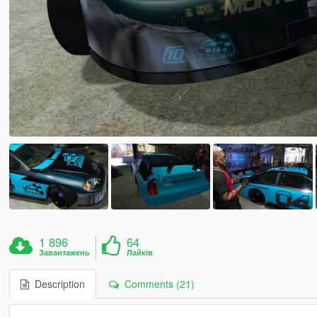
1 896
64
Завантажень
Лайків
Description
Comments (21)