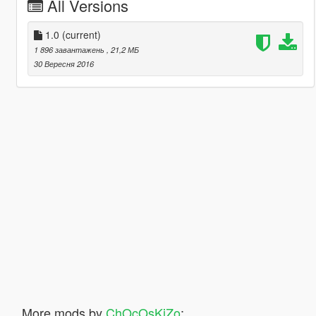
All Versions
1.0
(current)
1 896 завантажень
, 21,2 МБ
30 Вересня 2016
More mods by
ChOcOsKiZo
: