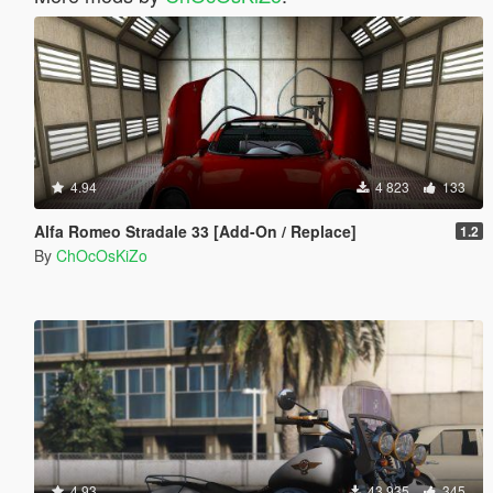
4.94
4 823
133
Alfa Romeo Stradale 33 [Add-On / Replace]
1.2
By
ChOcOsKiZo
4.93
43 935
345