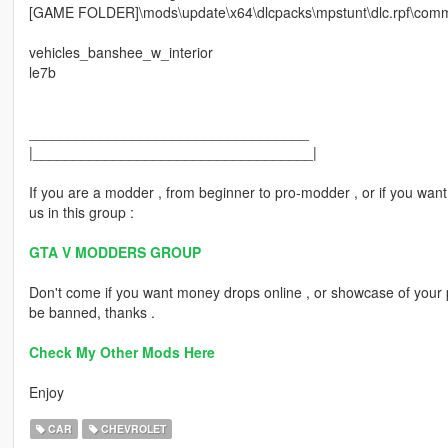
[GAME FOLDER]\mods\update\x64\dlcpacks\mpstunt\dlc.rpf\commo
vehicles_banshee_w_interior
le7b
___________________________________
|___________________________________|
If you are a modder , from beginner to pro-modder , or if you wan
us in this group :
GTA V MODDERS GROUP
Don't come if you want money drops online , or showcase of your pi
be banned, thanks .
Check My Other Mods Here
Enjoy
CAR
CHEVROLET