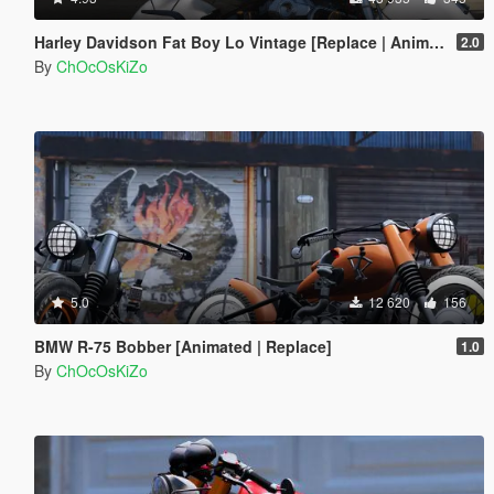
Harley Davidson Fat Boy Lo Vintage [Replace | Animated]
2.0
By
ChOcOsKiZo
5.0
12 620
156
BMW R-75 Bobber [Animated | Replace]
1.0
By
ChOcOsKiZo