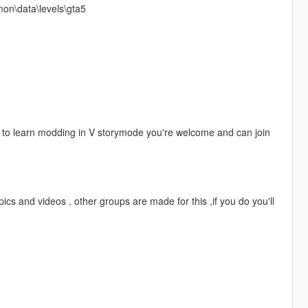
n\data\levels\gta5
t to learn modding in V storymode you're welcome and can join
cs and videos , other groups are made for this ,if you do you'll