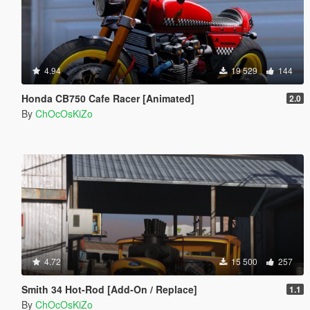
4.94
19 529
144
Honda CB750 Cafe Racer [Animated]
2.0
By
ChOcOsKiZo
4.72
15 500
257
Smith 34 Hot-Rod [Add-On / Replace]
1.1
By
ChOcOsKiZo