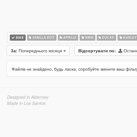
BIKE
VANILLA EDIT
APRILIA
BMW
DUCATI
HARLEY
За:
Попереднього місяця
Відсортувати по:
Остан
Файлів не знайдено, будь ласка, спробуйте змінити ваш фільт
Designed in Alderney
Made in Los Santos