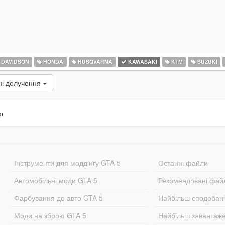
 DAVIDSON
HONDA
HUSQVARNA
KAWASAKI
KTM
SUZUKI
ні долучення
р
Інструменти для моддінгу GTA 5
Останні файли
Автомобільні моди GTA 5
Рекомендовані фай
Фарбування до авто GTA 5
Найбільш сподобан
Моди на зброю GTA 5
Найбільш завантаж