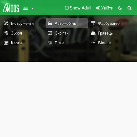
Show Adult
Увійти
Інструменти
Автомобіль
Фарбування
Зброя
Скріпти
Гравець
Карти
Різне
Більше