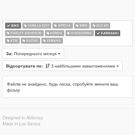
BIKE
VANILLA EDIT
APRILIA
BMW
DUCATI
HARLEY DAVIDSON
HONDA
HUSQVARNA
KAWASAKI
KTM
SUZUKI
YAMAHA
За:
Попереднього місяця
Відсортувати по:
З найбільшими завантаженнями
Файлів не знайдено, будь ласка, спробуйте змінити ваш
фільтр
Designed in Alderney
Made in Los Santos