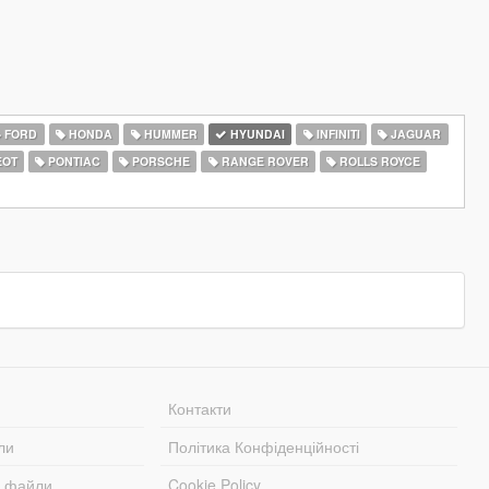
FORD
HONDA
HUMMER
HYUNDAI
INFINITI
JAGUAR
EOT
PONTIAC
PORSCHE
RANGE ROVER
ROLLS ROYCE
Контакти
ли
Політика Конфіденційності
і файли
Cookie Policy