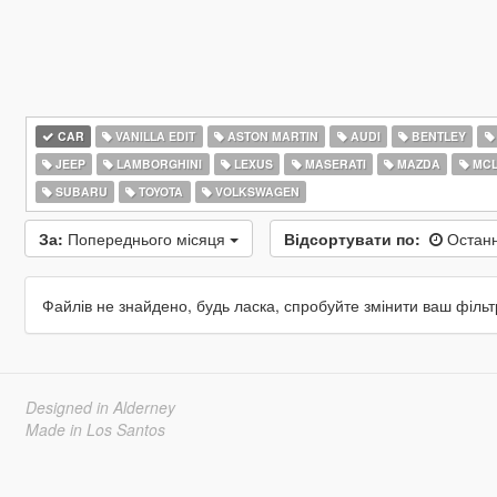
CAR
VANILLA EDIT
ASTON MARTIN
AUDI
BENTLEY
JEEP
LAMBORGHINI
LEXUS
MASERATI
MAZDA
MCL
SUBARU
TOYOTA
VOLKSWAGEN
За:
Попереднього місяця
Відсортувати по:
Останн
Файлів не знайдено, будь ласка, спробуйте змінити ваш фільт
Designed in Alderney
Made in Los Santos