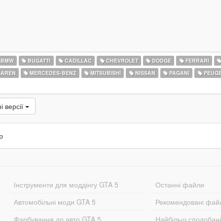
BMW
BUGATTI
CADILLAC
CHEVROLET
DODGE
FERRARI
AREN
MERCEDES-BENZ
MITSUBISHI
NISSAN
PAGANI
PEUG
і версії
р
Інструменти для моддінгу GTA 5
Останні файли
Автомобільні моди GTA 5
Рекомендовані фай
Фарбування до авто GTA 5
Найбільш сподобан