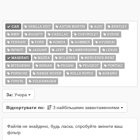
CAR
VANILLA EDIT
ASTON MARTIN
AUDI
BENTLEY
BMW
BUGATTI
CADILLAC
CHEVROLET
DODGE
FERRARI
FORD
HONDA
HUMMER
HYUNDAI
INFINITI
JAGUAR
JEEP
LAMBORGHINI
LEXUS
MASERATI
MAZDA
MCLAREN
MERCEDES-BENZ
MITSUBISHI
NISSAN
PAGANI
PEUGEOT
PONTIAC
PORSCHE
RANGE ROVER
ROLLS ROYCE
SUBARU
TOYOTA
VOLKSWAGEN
За:
Учора
Відсортувати по:
З найбільшими завантаженнями
Файлів не знайдено, будь ласка, спробуйте змінити ваш
фільтр