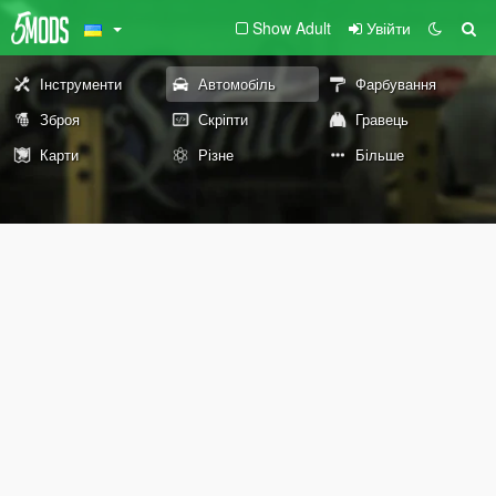
Show Adult
Увійти
Інструменти
Автомобіль
Фарбування
Зброя
Скріпти
Гравець
Карти
Різне
Більше