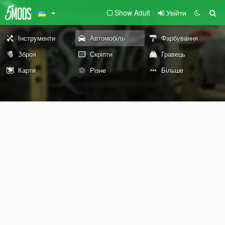
Show Adult
Увійти
Інструменти
Автомобіль
Фарбування
Зброя
Скріпти
Гравець
Карти
Різне
Більше