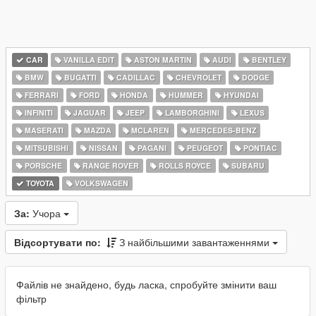
CAR
VANILLA EDIT
ASTON MARTIN
AUDI
BENTLEY
BMW
BUGATTI
CADILLAC
CHEVROLET
DODGE
FERRARI
FORD
HONDA
HUMMER
HYUNDAI
INFINITI
JAGUAR
JEEP
LAMBORGHINI
LEXUS
MASERATI
MAZDA
MCLAREN
MERCEDES-BENZ
MITSUBISHI
NISSAN
PAGANI
PEUGEOT
PONTIAC
PORSCHE
RANGE ROVER
ROLLS ROYCE
SUBARU
TOYOTA
VOLKSWAGEN
За:
Учора
Відсортувати по:
З найбільшими завантаженнями
Файлів не знайдено, будь ласка, спробуйте змінити ваш
фільтр