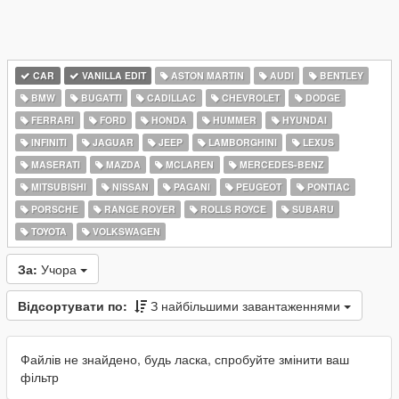
CAR
VANILLA EDIT
ASTON MARTIN
AUDI
BENTLEY
BMW
BUGATTI
CADILLAC
CHEVROLET
DODGE
FERRARI
FORD
HONDA
HUMMER
HYUNDAI
INFINITI
JAGUAR
JEEP
LAMBORGHINI
LEXUS
MASERATI
MAZDA
MCLAREN
MERCEDES-BENZ
MITSUBISHI
NISSAN
PAGANI
PEUGEOT
PONTIAC
PORSCHE
RANGE ROVER
ROLLS ROYCE
SUBARU
TOYOTA
VOLKSWAGEN
За:
Учора
Відсортувати по:
З найбільшими завантаженнями
Файлів не знайдено, будь ласка, спробуйте змінити ваш
фільтр