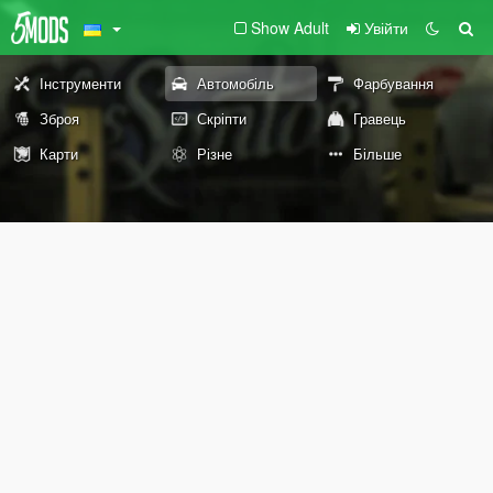
Show Adult
Увійти
Інструменти
Автомобіль
Фарбування
Зброя
Скріпти
Гравець
Карти
Різне
Більше