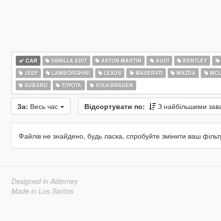
CAR
VANILLA EDIT
ASTON MARTIN
AUDI
BENTLEY
JEEP
LAMBORGHINI
LEXUS
MASERATI
MAZDA
MCL
SUBARU
TOYOTA
VOLKSWAGEN
За:
Весь час
Відсортувати по:
З найбільшими за
Файлів не знайдено, будь ласка, спробуйте змінити ваш фільт
Designed in Alderney
Made in Los Santos