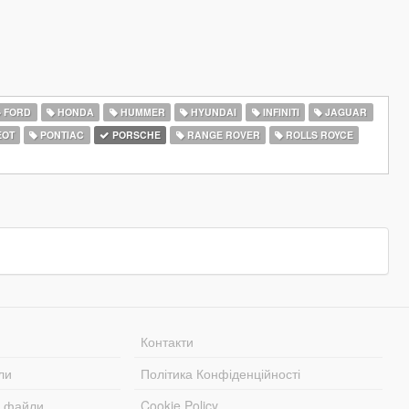
FORD
HONDA
HUMMER
HYUNDAI
INFINITI
JAGUAR
EOT
PONTIAC
PORSCHE
RANGE ROVER
ROLLS ROYCE
Контакти
ли
Політика Конфіденційності
і файли
Cookie Policy