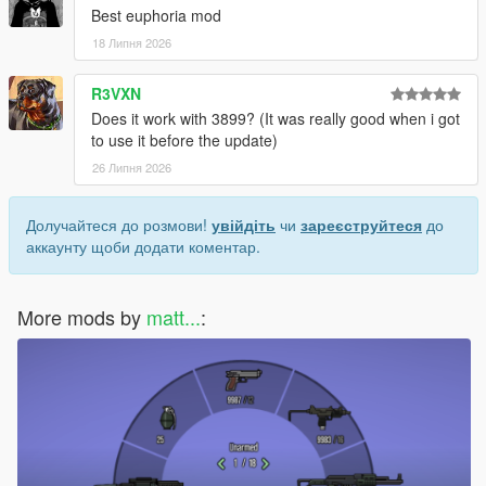
Best euphoria mod
18 Липня 2026
R3VXN
Does it work with 3899? (It was really good when i got
to use it before the update)
26 Липня 2026
Долучайтеся до розмови!
увійдіть
чи
зареєструйтеся
до
аккаунту щоби додати коментар.
More mods by
matt...
: