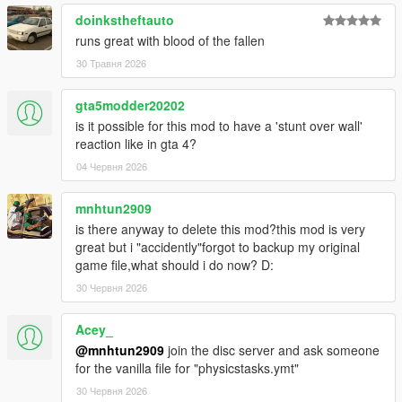
doinkstheftauto
runs great with blood of the fallen
30 Травня 2026
gta5modder20202
is it possible for this mod to have a 'stunt over wall'
reaction like in gta 4?
04 Червня 2026
mnhtun2909
is there anyway to delete this mod?this mod is very
great but i "accidently"forgot to backup my original
game file,what should i do now? D:
30 Червня 2026
Acey_
@mnhtun2909
join the disc server and ask someone
for the vanilla file for "physicstasks.ymt"
30 Червня 2026