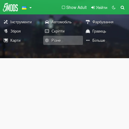
Show Adult
Увійти
Інструменти
Автомобіль
Фарбування
Зброя
Скріпти
Гравець
Карти
Різне
Більше