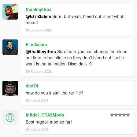
thalilmythos
@El m3alem
Sure, but yeah, bleed out is not what I
meant
09 Березня 2026
El m3alem
@thalilmythos
Sure man you can change the bleed
out time to be infinite so they don't bleed out if all u
want is the animation Disc: dmk19
09 Березня 2026
dex74
how do you install the rar file?
02 Квітня 2026
Infidel_GTA5Mods
Best ragdoll mod so far!
26 Квітня 2026