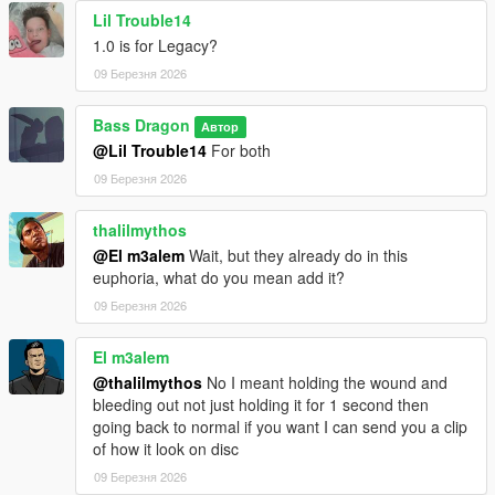
Lil Trouble14
1.0 is for Legacy?
09 Березня 2026
Bass Dragon
Автор
@Lil Trouble14
For both
09 Березня 2026
thalilmythos
@El m3alem
Wait, but they already do in this
euphoria, what do you mean add it?
09 Березня 2026
El m3alem
@thalilmythos
No I meant holding the wound and
bleeding out not just holding it for 1 second then
going back to normal if you want I can send you a clip
of how it look on disc
09 Березня 2026