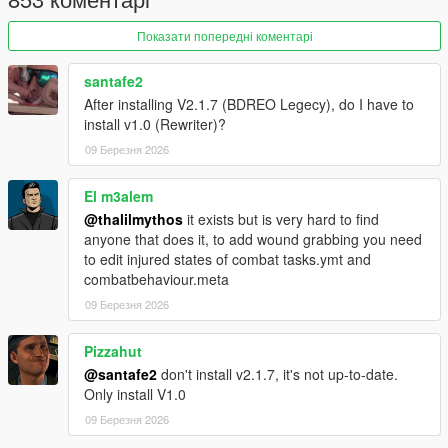
(𝗙𝗘𝗘𝗗𝗕𝗔𝗖𝗞):
Показати попередні коментарі
Join My
Discord Server
If you have some feedback or have any
recommendations, I will try my best to make it happen.
santafe2
After installing V2.1.7 (BDREO Legecy), do I have to
__________________________________________________
install v1.0 (Rewriter)?
____________________________________________
(𝗣𝗔𝗧𝗖𝗛 𝗡𝗢𝗧𝗘𝗦):
09 Березня 2026
V1.0:
El m3alem
@thalilmythos
it exists but is very hard to find
Fully rewritten:
anyone that does it, to add wound grabbing you need
Showcase
to edit injured states of combat tasks.ymt and
__________________________________________________
combatbehaviour.meta
________________
(𝗗𝗜𝗦𝗖𝗟𝗔𝗜𝗠𝗘𝗥):
09 Березня 2026
DO NOT REDISTRIBUTE WITHOUT MY PERMISSION!!!
Pizzahut
@santafe2
don't install v2.1.7, it's not up-to-date.
Only install V1.0
09 Березня 2026