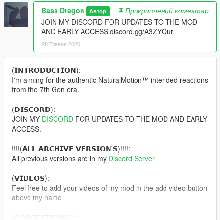
Bass Dragon
Прикриплений коментар
Автор
JOIN MY DISCORD FOR UPDATES TO THE MOD
AND EARLY ACCESS discord.gg/A3ZYQur
28 Травня 2020
(𝗜𝗡𝗧𝗥𝗢𝗗𝗨𝗖𝗧𝗜𝗢𝗡):
I'm aiming for the authentic NaturalMotion™ intended reactions
from the 7th Gen era.
(𝗗𝗜𝗦𝗖𝗢𝗥𝗗):
JOIN MY
DISCORD
FOR UPDATES TO THE MOD AND EARLY
ACCESS.
!!!!(𝗔𝗟𝗟 𝗔𝗥𝗖𝗛𝗜𝗩𝗘 𝗩𝗘𝗥𝗦𝗜𝗢𝗡'𝗦)!!!!:
All previous versions are in my
Discord Server
(𝗩𝗜𝗗𝗘𝗢𝗦):
Feel free to add your videos of my mod in the add video button
above my name
(𝗦𝗨𝗚𝗚𝗘𝗦𝗧𝗜𝗢𝗡𝗦?):