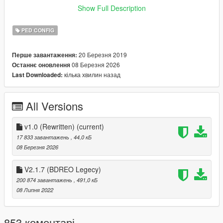
Join my
Discord Server
to chat or keep up with updates and to
Show Full Description
add suggestions.
PED CONFIG
(𝗕𝗨𝗚𝗦):
(The list of things here will be fixed In future updates. (If you
20 Березня 2019
Перше завантаження:
find a bug let me know)
08 Березня 2026
Останнє оновлення
кілька хвилин назад
Last Downloaded:
(𝗜𝗡𝗦𝗧𝗔𝗟𝗟𝗔𝗧𝗜𝗢𝗡):
Install
OpenIV
All Versions
Drag and drop BDERO.oiv into OpenIV
Install into MODS folder
v1.0 (Rewritten)
(current)
17 833 завантажень
, 44,0 кБ
Then Done
08 Березня 2026
(𝗩𝗜𝗗𝗘𝗢 𝗜𝗡𝗦𝗧𝗔𝗟𝗟𝗔𝗧𝗜𝗢𝗡): (Thanks
@GJ19964
&
V2.1.7 (BDREO Legecy)
@OhMrZack
For Making These Videos)
200 874 завантажень
, 491,0 кБ
08 Липня 2022
https://www.youtube.com/watch?v=gqO8zNFOtRs
https://youtu.be/g4soPw0FyNg
853 коментарі