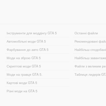
Інструменти для моддінгу GTA 5
Останні файли
Автомобільні моди GTA 5
Рекомендовані фай
Фарбування до авто GTA 5
Найбільш сподобан
Моди на зброю GTA 5
Найбільш завантаж
Скриптові моди GTA 5
Файли з великим р
Моди на гравця GTA 5.
Таблиця лидерів G
Картові моди GTA 5
Різні моди на GTA 5