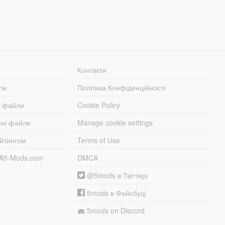
Контакти
ли
Політика Конфіденційності
і файли
Cookie Policy
ені файли
Manage cookie settings
ейтингом
Terms of Use
TA5-Mods.com
DMCA
@5mods в Твіттері
5mods в Фейсбуці
5mods on Discord