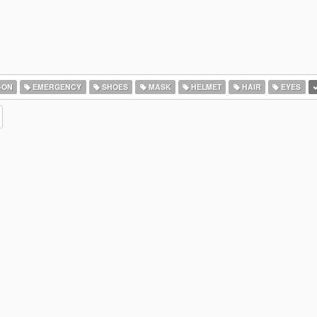
-ON
EMERGENCY
SHOES
MASK
HELMET
HAIR
EYES