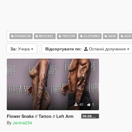
FRANKLIN
MICHAEL
TREVOR
CLOTHING
SKIN
ADD
За:
Учора
Відсортувати по:
Останні долучення
40
1
Flower Snake // Tattoo // Left Arm
06.08.2026
By
Janina234