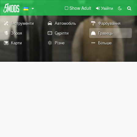
Show Adult
Увійти
Інструменти
Автомобіль
Фарбування
Зброя
Скріпти
Гравець
Карти
Різне
Більше