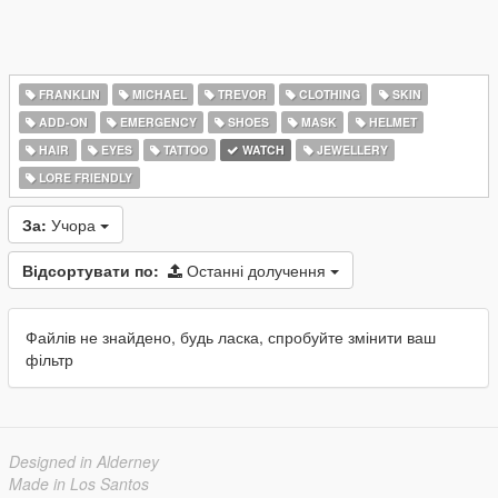
FRANKLIN
MICHAEL
TREVOR
CLOTHING
SKIN
ADD-ON
EMERGENCY
SHOES
MASK
HELMET
HAIR
EYES
TATTOO
WATCH
JEWELLERY
LORE FRIENDLY
За:
Учора
Відсортувати по:
Останні долучення
Файлів не знайдено, будь ласка, спробуйте змінити ваш
фільтр
Designed in Alderney
Made in Los Santos