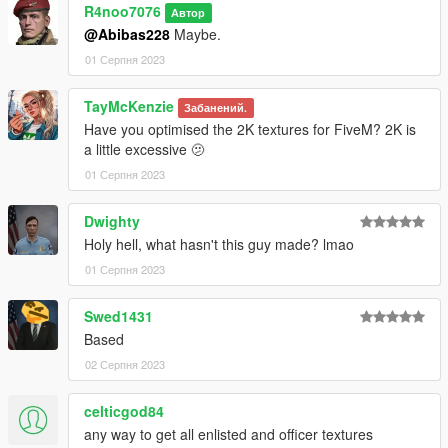
R4noo7076
Автор
@Abibas228
Maybe.
01 Серпня 2023
TayMcKenzie
Забанений.
Have you optimised the 2K textures for FiveM? 2K is
a little excessive 🫤
01 Серпня 2023
Dwighty
Holy hell, what hasn't this guy made? lmao
01 Серпня 2023
Swed1431
Based
02 Серпня 2023
celticgod84
any way to get all enlisted and officer textures