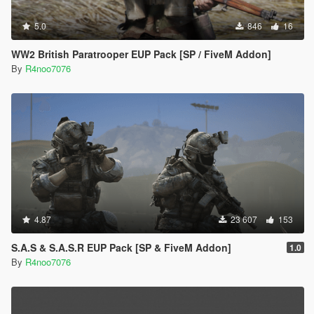
5.0
846
16
WW2 British Paratrooper EUP Pack [SP / FiveM Addon]
By
R4noo7076
4.87
23 607
153
S.A.S & S.A.S.R EUP Pack [SP & FiveM Addon]
1.0
By
R4noo7076