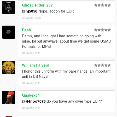
Ghost_Rider_207
@nj5050
Nope, addon for EUP.
31 Липня 2023
Dash_
Damn, and I thought I had something going with
mine, lol but anyways, about time we get some USMC
Formals for MP's!
31 Липня 2023
William Halverd
I honor this uniform with my bare hands, an important
unit in US Navy!
31 Липня 2023
Quakex64
@R4noo7076
do you have any diver type EUP?
31 Липня 2023