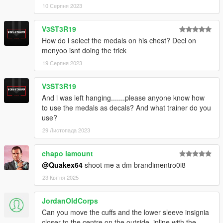
10 Серпня 2023
V3ST3R19
How do i select the medals on his chest? Decl on
menyoo isnt doing the trick
19 Серпня 2023
V3ST3R19
And i was left hanging.......please anyone know how
to use the medals as decals? And what trainer do you
use?
29 Листопада 2023
chapo lamount
@Quakex64
shoot me a dm brandimentro0i8
23 Квітня 2025
JordanOldCorps
Can you move the cuffs and the lower sleeve insignia
closer to the centre on the outside, inline with the