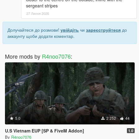
sergeant stripes
27 Липня 2025
Долучайтеся до розмови!
увійдіть
чи
зареєструйтеся
до
аккаунту щоби додати коментар.
More mods by
R4noo7076
:
5.0
2 252
44
U.S Vietnam EUP [SP & FiveM Addon]
1.0
By
R4noo7076