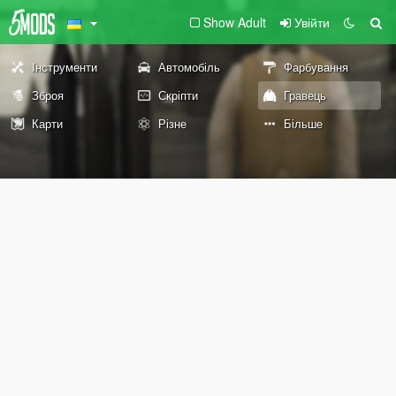
Show Adult
Увійти
Інструменти
Автомобіль
Фарбування
Зброя
Скріпти
Гравець
Карти
Різне
Більше