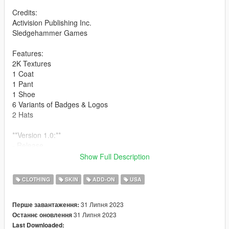
Credits:
Activision Publishing Inc.
Sledgehammer Games
Features:
2K Textures
1 Coat
1 Pant
1 Shoe
6 Variants of Badges & Logos
2 Hats
**Version 1.0:**
- Release
Show Full Description
For Installation Tutorial, Read "readme.txt".
CLOTHING
SKIN
ADD-ON
USA
31 Липня 2023
Перше завантаження:
31 Липня 2023
Останнє оновлення
Last Downloaded: