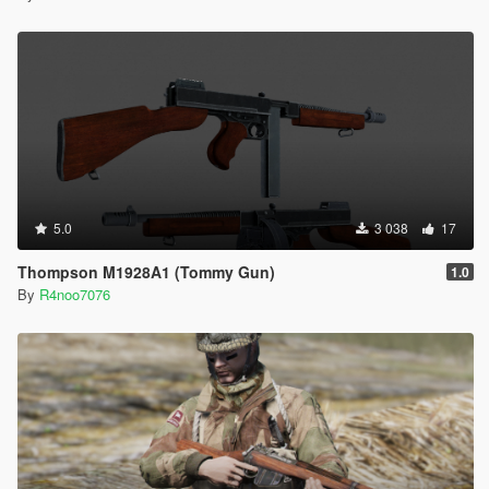
5.0
3 038
17
Thompson M1928A1 (Tommy Gun)
1.0
By
R4noo7076