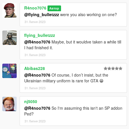
R4noo7076
Автор
@flying_bulletzzz
were you also working on one?
31 Липня 2023
flying_bulletzzz
@R4noo7076
Maybe, but it wouldve taken a while till
I had finished it.
31 Липня 2023
Abibas228
@R4noo7076
Of course, I don’t insist, but the
Ukrainian military uniform is rare for GTA 😁
31 Липня 2023
nj5050
@R4noo7076
So I'm assuming this isn't an SP addon
Ped?
31 Липня 2023