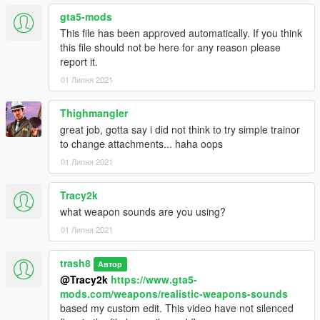
vss\dlc.rpf\common\data\ai
gta5-mods
This file has been approved automatically. If you think
ydr,ytd files
this file should not be here for any reason please
vss\dlc.rpf\x64\models\cdimages\weapons.rpf
report it.
01 Липня 2021
Thighmangler
great job, gotta say i did not think to try simple trainor
to change attachments... haha oops
01 Липня 2021
Tracy2k
what weapon sounds are you using?
01 Липня 2021
trash8
Автор
@Tracy2k
https://www.gta5-
mods.com/weapons/realistic-weapons-sounds
based my custom edit. This video have not silenced