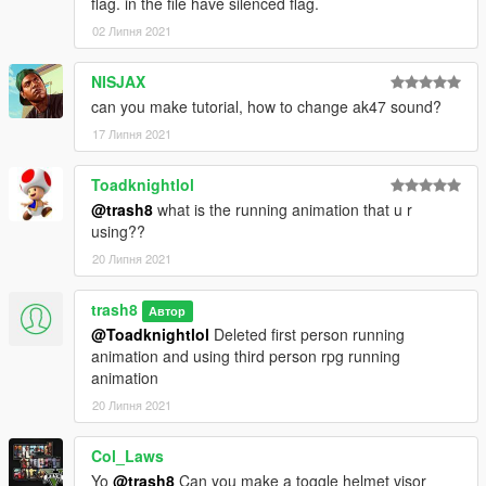
flag. in the file have silenced flag.
02 Липня 2021
NISJAX
can you make tutorial, how to change ak47 sound?
17 Липня 2021
Toadknightlol
@trash8
what is the running animation that u r
using??
20 Липня 2021
trash8
Автор
@Toadknightlol
Deleted first person running
animation and using third person rpg running
animation
20 Липня 2021
Col_Laws
Yo
@trash8
Can you make a toggle helmet visor