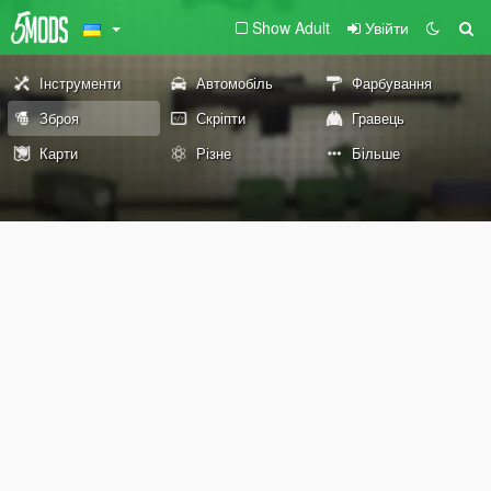
Show Adult
Увійти
Інструменти
Автомобіль
Фарбування
Зброя
Скріпти
Гравець
Карти
Різне
Більше