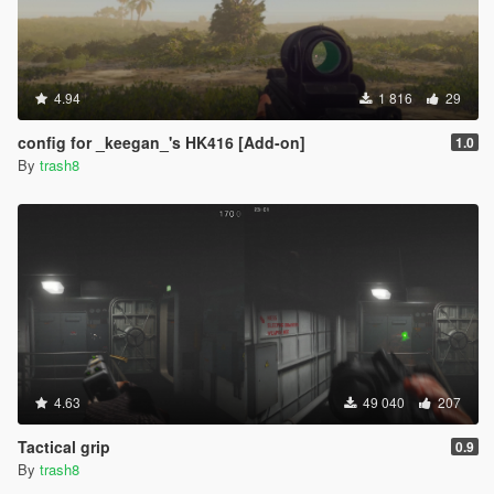
4.94
1 816
29
config for _keegan_'s HK416 [Add-on]
1.0
By
trash8
4.63
49 040
207
Tactical grip
0.9
By
trash8