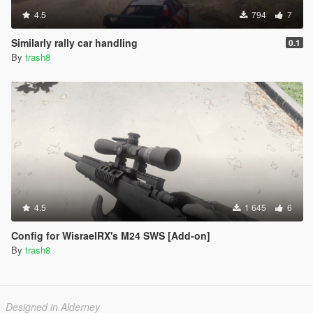
4.5
794
7
Similarly rally car handling
0.1
By
trash8
4.5
1 645
6
Config for WisraelRX's M24 SWS [Add-on]
By
trash8
Designed in Alderney