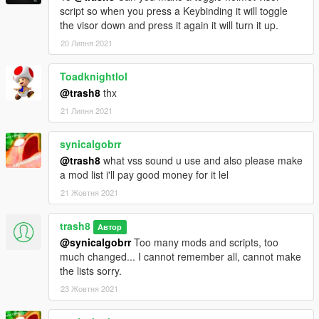
script so when you press a Keybinding it will toggle
the visor down and press it again it will turn it up.
20 Липня 2021
Toadknightlol
@trash8
thx
21 Липня 2021
synicalgobrr
@trash8
what vss sound u use and also please make
a mod list i'll pay good money for it lel
21 Жовтня 2021
trash8
Автор
@synicalgobrr
Too many mods and scripts, too
much changed... I cannot remember all, cannot make
the lists sorry.
23 Жовтня 2021