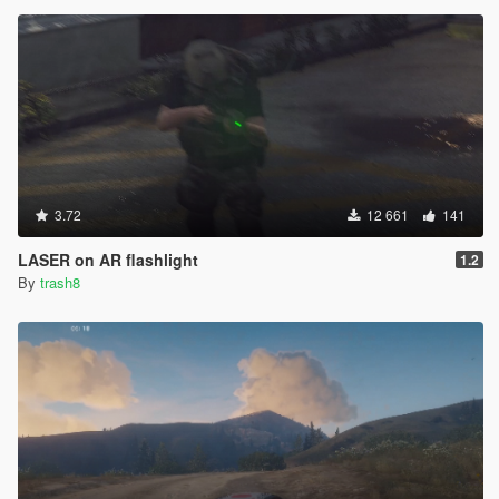
3.72
12 661
141
LASER on AR flashlight
1.2
By
trash8