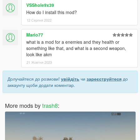
VSShole9x39
How do I install this mod?
12 Серпня 2022
Mario77
what is a mod for a enemies and they health or
something like that, and what is a second weapon,
look like akm
21 Жовтня 2023
Долучайтеся до розмови!
увійдіть
чи
зареєструйтеся
до
аккаунту щоби додати коментар.
More mods by
trash8
: