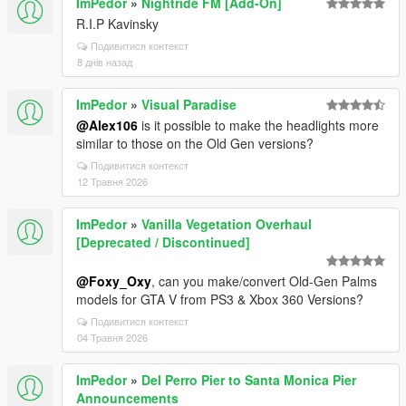
ImPedor
»
Nightride FM [Add-On]
R.I.P Kavinsky
Подивитися контекст
8 днів назад
ImPedor
»
Visual Paradise
@Alex106
is it possible to make the headlights more
similar to those on the Old Gen versions?
Подивитися контекст
12 Травня 2026
ImPedor
»
Vanilla Vegetation Overhaul
[Deprecated / Discontinued]
@Foxy_Oxy
, can you make/convert Old-Gen Palms
models for GTA V from PS3 & Xbox 360 Versions?
Подивитися контекст
04 Травня 2026
ImPedor
»
Del Perro Pier to Santa Monica Pier
Announcements